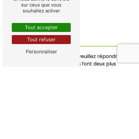
sur ceux que vous
souhaitez activer
Tout accepter
Tout refuser
Personnaliser
Vous n'êtes pas un robot, veuillez répondre
à cette question : combien font deux plus
neuf ?
En cochant cette case, j'accepte les
conditions particulières ci-dessous **
Envoyer