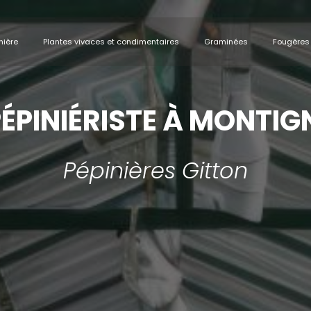
nière
Plantes vivaces et condimentaires
Graminées
Fougères
PÉPINIÉRISTE À MONTIG
Pépinières Gitton