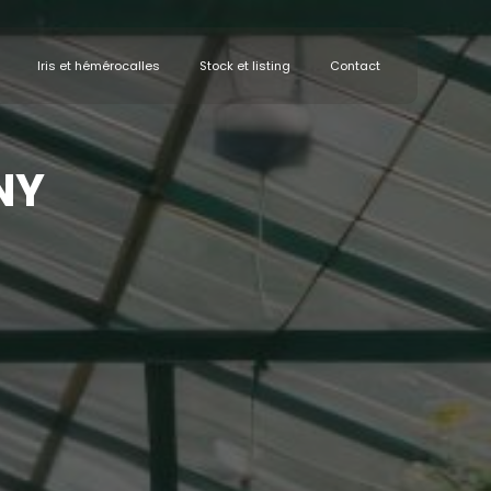
Iris et hémérocalles
Stock et listing
Contact
NY