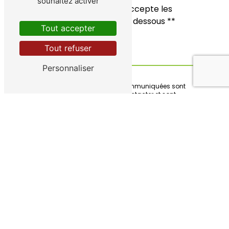
souhaitez activer
En cochant cette case, j'accepte les
conditions particulières ci-dessous **
Tout accepter
Tout refuser
Envoyer
Personnaliser
** Les données personnelles communiquées sont
nécessaires aux fins de vous contacter et sont
enregistrées dans un fichier informatisé. Elles sont
destinées à Pépinières Gitton et ses sous-traitants
dans le seul but de répondre à votre message. Les
données collectées seront communiquées aux seuls
destinataires suivants: Pépinières Gitton 7 Rue du
Château d'Eau 45170 Montigny
pepinieres.gitton@wanadoo.fr. Vous disposez de
droits d’accès, de rectification, d’effacement, de
portabilité, de limitation, d’opposition, de retrait de
votre consentement à tout moment et du droit
d’introduire une réclamation auprès d’une autorité de
contrôle, ainsi que d’organiser le sort de vos données
post-mortem. Vous pouvez exercer ces droits par voie
postale à l'adresse 7 Rue du Château d'Eau 45170
Montigny ou par courrier électronique à l'adresse
pepinieres.gitton@wanadoo.fr. Un justificatif